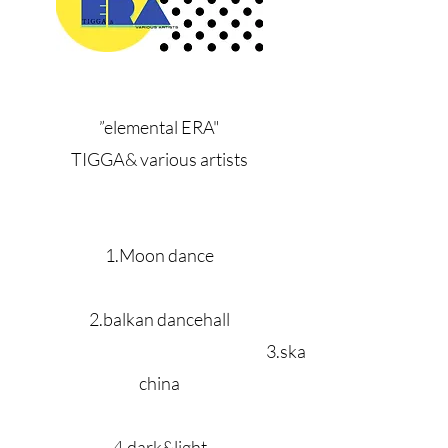
”elemental ERA"
TIGGA& various​ artists
1.Moon dance
2.balkan dancehall
3.ska
china
4.dark&light