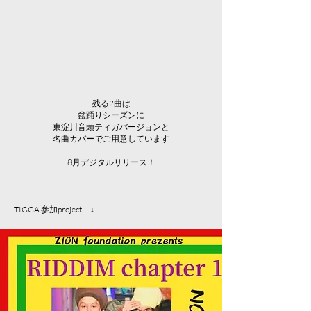
残る2曲は
盆踊りシーズンに
​東淀川音頭ティガバージョンと
名曲カバーでご用意しています
​8月デジタルリリース！
​TIGGA 参加project ↓