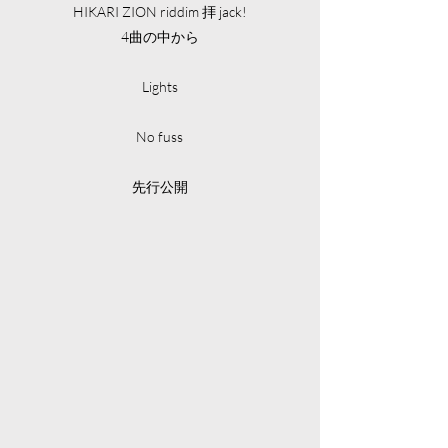
HIKARI ZION riddim 拝 jack!
4曲の中から
Lights
No fuss
​先行公開