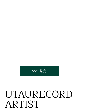
6/26 発売
UTAURECORD
UTAURECORD
ARTIST
ARTIST