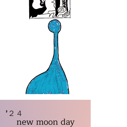
’​２４
new moon day