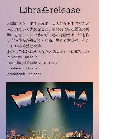
Libra♎︎release
地球に人として生まれて、大人になる中でどんど
ん忘れていく大切なこと。目の前に映る景色の意
味。なぜここにいるのかに思いを馳せる、空を仰
いだら誰かが答えてくれる。生きる意味や、今こ
こにいる必然と奇跡。
わたしTIGGAは今あなたとのコネクトに成功した
mixed by Macaque
recording at Studio Up to the sky
mastered by Dogtah
produced by Pleiades