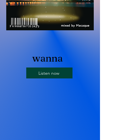
​wanna
Listen now