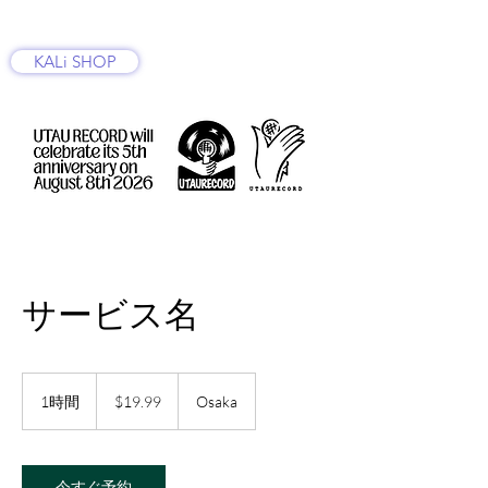
KALi SHOP
サービス名
19.99
米
1時間
1
$19.99
Osaka
ド
時
ル
今すぐ予約