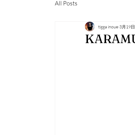
All Posts
tigga inoue
3月19日
KARAM