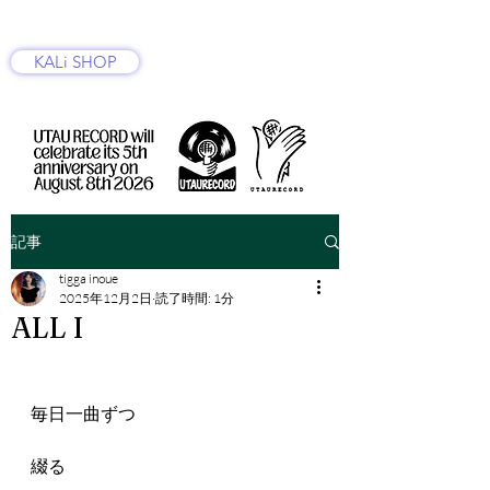
KALi SHOP
記事
tigga inoue
2025年12月2日
読了時間: 1分
ALL I
毎日一曲ずつ
綴る